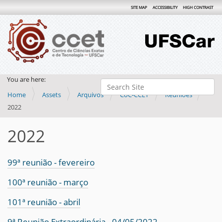
SITE MAP
ACCESSIBILITY
HIGH CONTRAST
You are here:
Search Site
Home
Assets
Arquivos
CoC-CCET
Reuniões
Advanced Search…
2022
2022
99ª reunião - fevereiro
100ª reunião - março
101ª reunião - abril
9ª Reunião Extraordinária - 04/05/2022