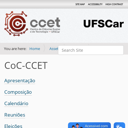
SITE MAP
ACCESSIBILITY
HIGH CONTRAST
Search Site
You are here:
Home
Assets
Arquivos
CoC-CCET
Advanced Search…
CoC-CCET
Apresentação
Composição
Calendário
Reuniões
Eleições