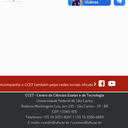
Acompanhe o CCET também pelas redes sociais oficiais
CCET - Centro de Ciências Exatas e de Tecnologia
Universidade Federal de São Carlos
Rodovia Washington Luis, km 235 - São Carlos - SP - BR
CEP: 13565-905
Telefones: +55 16 3351-8201 / +55 16 3306-6889
E-mails: ccetdir@ufscar.br / ccetsec@ufscar.br