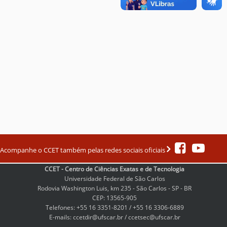
Acompanhe o CCET também pelas redes sociais oficiais
CCET - Centro de Ciências Exatas e de Tecnologia
Universidade Federal de São Carlos
Rodovia Washington Luis, km 235 - São Carlos - SP - BR
CEP: 13565-905
Telefones: +55 16 3351-8201 / +55 16 3306-6889
E-mails: ccetdir@ufscar.br / ccetsec@ufscar.br