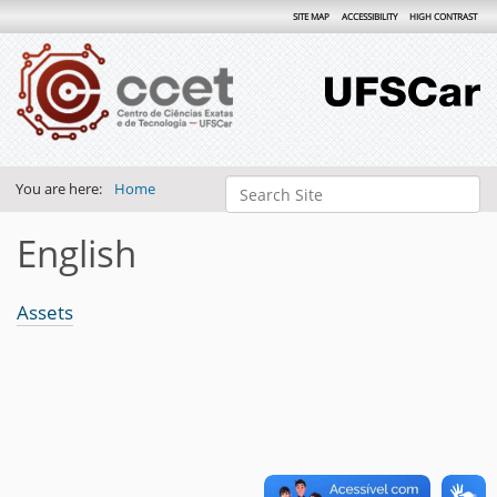
SITE MAP
ACCESSIBILITY
HIGH CONTRAST
Search Site
You are here:
Home
Advanced Search…
English
Assets