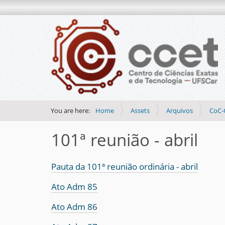
You are here:
Home
Assets
Arquivos
CoC-
101ª reunião - abril
Pauta da 101ª reunião ordinária - abril
Ato Adm 85
Ato Adm 86