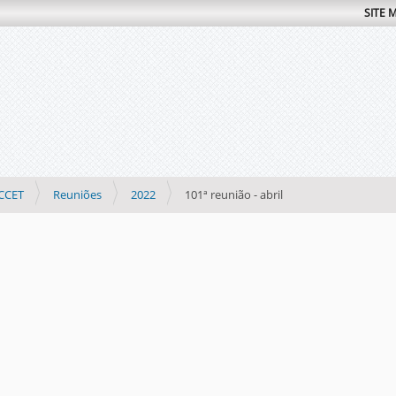
SITE 
CCET
Reuniões
2022
101ª reunião - abril