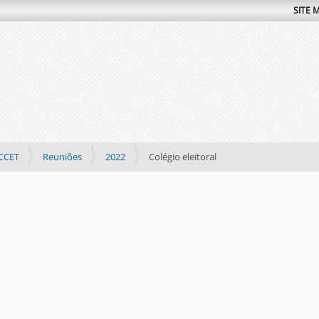
SITE 
CCET
Reuniões
2022
Colégio eleitoral