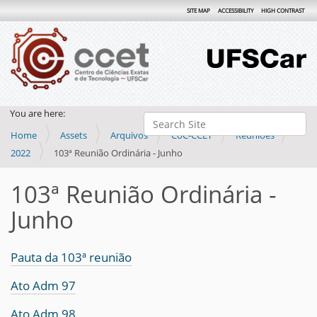
SITE MAP
ACCESSIBILITY
HIGH CONTRAST
You are here:
Search Site
Home
Assets
Arquivos
CoC-CCET
Reuniões
Advanced Search…
2022
103ª Reunião Ordinária - Junho
103ª Reunião Ordinária -
Junho
Pauta da 103ª reunião
Ato Adm 97
Ato Adm 98