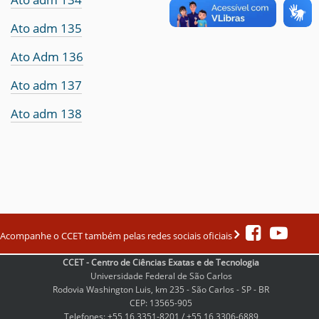
Ato adm 135
Ato Adm 136
Ato adm 137
Ato adm 138
Acompanhe o CCET também pelas redes sociais oficiais
CCET - Centro de Ciências Exatas e de Tecnologia
Universidade Federal de São Carlos
Rodovia Washington Luis, km 235 - São Carlos - SP - BR
CEP: 13565-905
Telefones: +55 16 3351-8201 / +55 16 3306-6889