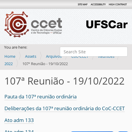
SITE MAP
ACCESSIBILITY
HIGH CONTRAST
You are here:
Search Site
Home
Assets
Arquivos
CoC-CCET
Reuniões
Advanced Search…
2022
107ª Reunião - 19/10/2022
107ª Reunião - 19/10/2022
Pauta da 107ª reunião ordinária
Deliberações da 107ª reunião ordinária do CoC-CCET
Ato adm 133
Ato adm 134