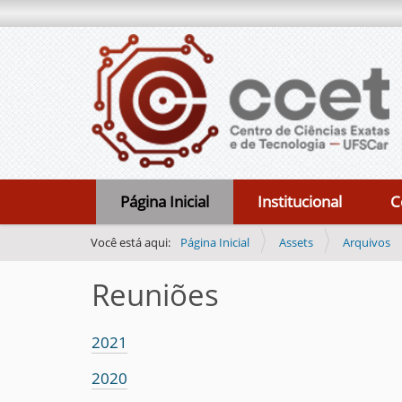
N
Página Inicial
Institucional
C
a
v
Você está aqui:
Página Inicial
Assets
Arquivos
e
Reuniões
g
a
ç
2021
ã
2020
o