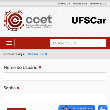
MAPA DO SITE
ACESSIBILIDADE
ALTO CONTRASTE
N
Busca
Toggle navigation
a
Busca Avançada…
v
Você está aqui:
Página Inicial
e
g
Nome do Usuário
a
ç
Senha
ã
o