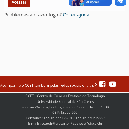
Problemas ao fazer login?
Obter ajuda
.
Acompanhe o CCET também pelas redes sociais oficiais
CCET - Centro de Ciências Exatas e de Tecnologia
Universidade Federal de São Carlos
Rodovia Washington Luis, km 235 - São Carlos - SP - BR
CEP: 13565-905
Telefones: +55 16 3351-8201 / +55 16 3306-6889
E-mails: ccetdir@ufscar.br / ccetsec@ufscar.br