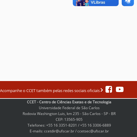
Acompanhe o CCET também pelas redes sociais oficiais
CCET - Centro de Ciências Exatas e de Tecnologia
Universidade Federal de São Carlos
Rodovia Washington Luis, km 235 - São Carlos - SP - BR
CEP: 13565-905
Telefones: +55 16 3351-8201 / +55 16 3306-6889
E-mails: ccetdir@ufscar.br / ccetsec@ufscar.br