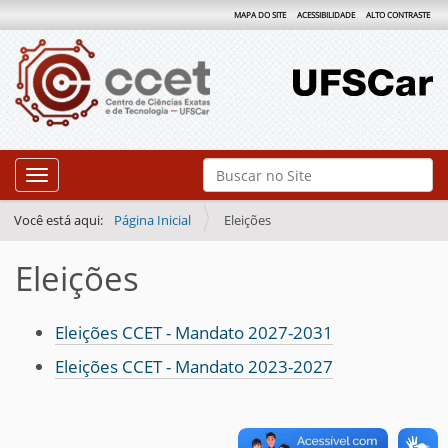
MAPA DO SITE
ACESSIBILIDADE
ALTO CONTRASTE
N
Busca
Toggle navigation
a
Busca Avançada…
v
Você está aqui:
Página Inicial
Eleições
e
Eleições
g
a
ç
Eleições CCET - Mandato 2027-2031
ã
Eleições CCET - Mandato 2023-2027
o