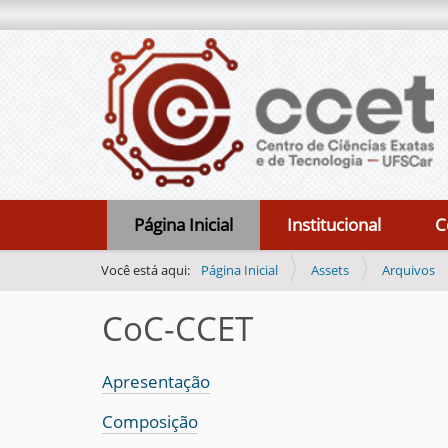
N
Página Inicial
Institucional
C
a
v
Você está aqui:
Página Inicial
Assets
Arquivos
e
CoC-CCET
g
a
ç
Apresentação
ã
Composição
o