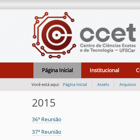
N
Página Inicial
Institucional
C
a
v
Você está aqui:
Página Inicial
Assets
Arquivos
e
2015
g
a
ç
36ª Reunião
ã
37ª Reunião
o