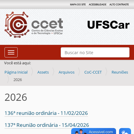
MAPA DO SITE
ACESSIBILIDADE
ALTO CONTRASTE
N
Busca
Toggle navigation
a
Busca Avançada…
Você está aqui:
v
Página Inicial
Assets
Arquivos
CoC-CCET
Reuniões
e
2026
g
a
2026
ç
ã
136ª reunião ordinária - 11/02/2026
o
137ª Reunião ordinária - 15/04/2026