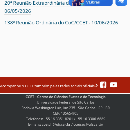
20ª Reunião Extraordinária do CoC/CCET -
06/05/2026
138ª Reunião Ordinária do CoC/CCET - 10/06/2026
Acompanhe o CCET também pelas redes sociais oficiais
CCET - Centro de Ciências Exatas e de Tecnologia
Universidade Federal de São Carlos
Rodovia Washington Luis, km 235 - São Carlos - SP - BR
CEP: 13565-905
Telefones: +55 16 3351-8201 / +55 16 3306-6889
E-mails: ccetdir@ufscar.br / ccetsec@ufscar.br