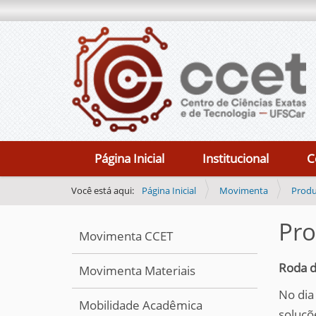
N
Página Inicial
Institucional
C
a
v
Você está aqui:
Página Inicial
Movimenta
Produ
e
Pro
g
Movimenta CCET
a
Roda d
ç
Movimenta Materiais
ã
No dia
Mobilidade Acadêmica
o
soluçõ