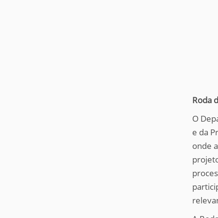
Roda d
O Depa
e da P
onde a
projet
proces
partic
releva