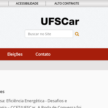
ACESSIBILIDADE
ALTO CONTRASTE
Busca
Busca Avançada…
Eleições
Contato
1
ões
: Eficiência Energética - Desafios e
ogia – CCET/UFSCar. A Roda de Conversa foi