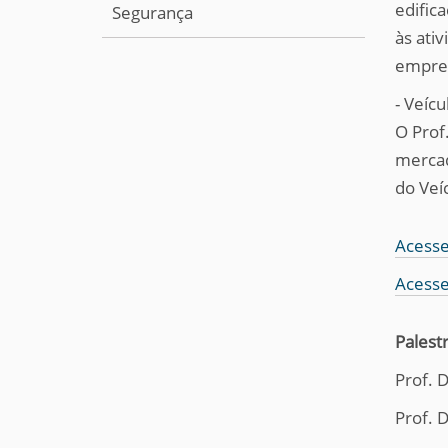
edific
Segurança
às ati
empre
- Veícu
O Prof
mercad
do Veíc
Acesse
Acesse
Palest
Prof. 
Prof. 