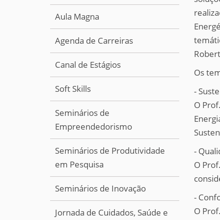
realiz
Aula Magna
Energé
temáti
Agenda de Carreiras
Robert
Canal de Estágios
Os tem
Soft Skills
- Suste
O Prof
Seminários de
Energi
Empreendedorismo
Susten
Seminários de Produtividade
- Quali
em Pesquisa
O Prof
consid
Seminários de Inovação
- Conf
O Prof
Jornada de Cuidados, Saúde e