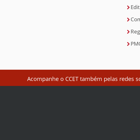
Edit
Com
Reg
PM
Acompanhe o CCET também pelas redes soc