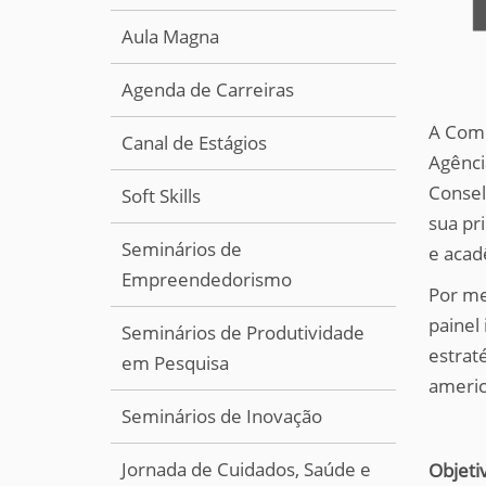
Aula Magna
Agenda de Carreiras
A Comi
Canal de Estágios
Agênci
Consel
Soft Skills
sua pr
Seminários de
e acad
Empreendedorismo
Por me
painel
Seminários de Produtividade
estrat
em Pesquisa
americ
Seminários de Inovação
Jornada de Cuidados, Saúde e
Objeti