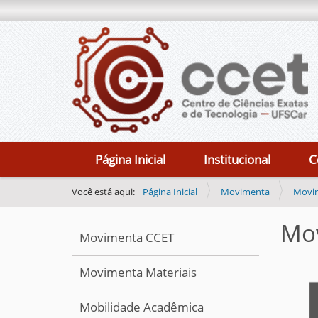
N
Página Inicial
Institucional
C
a
v
Você está aqui:
Página Inicial
Movimenta
Movim
e
Mov
g
Movimenta CCET
a
ç
Movimenta Materiais
ã
Mobilidade Acadêmica
o