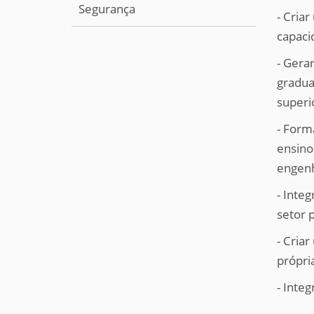
Segurança
- Cria
capaci
- Gera
gradua
superio
-
Forma
ensino
engenh
- Inte
setor 
- Cria
própri
- Integ