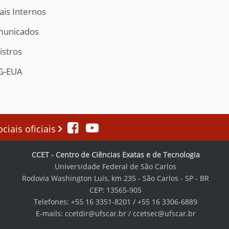
ais Internos
unicados
istros
G-EUA
iais oficiais
CCET - Centro de Ciências Exatas e de Tecnologia
Universidade Federal de São Carlos
Rodovia Washington Luis, km 235 - São Carlos - SP - BR
CEP: 13565-905
Telefones: +55 16 3351-8201 / +55 16 3306-6889
E-mails: ccetdir@ufscar.br / ccetsec@ufscar.br