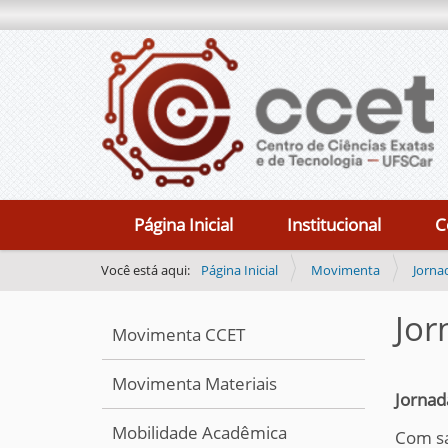
N
Página Inicial
Institucional
C
a
v
Você está aqui:
Página Inicial
Movimenta
Jorna
e
Jor
g
Movimenta CCET
a
ç
Movimenta Materiais
Jornad
ã
Mobilidade Acadêmica
o
Com sa