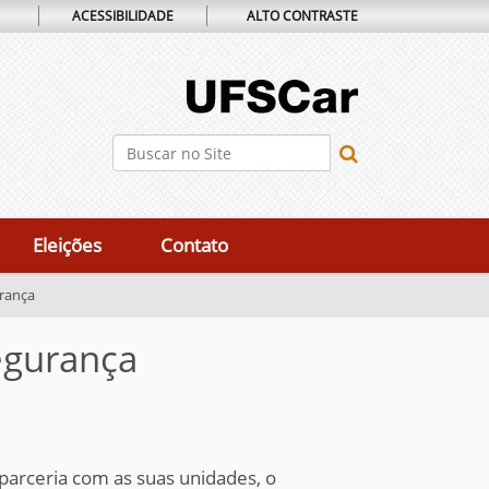
ACESSIBILIDADE
ALTO CONTRASTE
Busca
Busca Avançada…
Eleições
Contato
urança
egurança
 parceria com as suas unidades, o