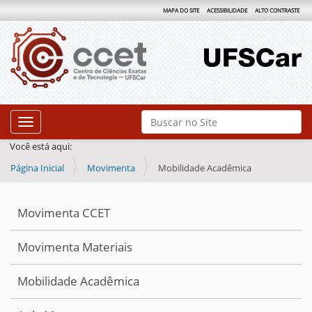
MAPA DO SITE
ACESSIBILIDADE
ALTO CONTRASTE
N
Busca
Toggle navigation
a
Busca Avançada…
Você está aqui:
v
Página Inicial
Movimenta
Mobilidade Acadêmica
e
g
a
Movimenta CCET
ç
Movimenta Materiais
ã
o
Mobilidade Acadêmica