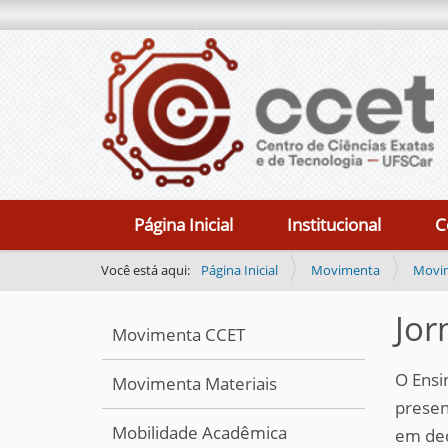
N
Página Inicial
Institucional
C
a
v
Você está aqui:
Página Inicial
Movimenta
Movi
e
Jor
g
Movimenta CCET
a
O Ensi
ç
Movimenta Materiais
presen
ã
Mobilidade Acadêmica
em dec
o