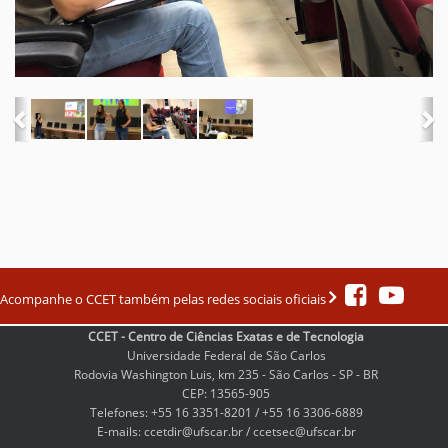
Acompanhe o CCET também pelas redes sociais oficiais
CCET - Centro de Ciências Exatas e de Tecnologia
Universidade Federal de São Carlos
Rodovia Washington Luis, km 235 - São Carlos - SP - BR
CEP: 13565-905
Telefones: +55 16 3351-8201 / +55 16 3306-6889
E-mails: ccetdir@ufscar.br / ccetsec@ufscar.br