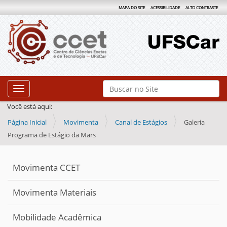
MAPA DO SITE
ACESSIBILIDADE
ALTO CONTRASTE
N
Busca
Toggle navigation
a
Busca Avançada…
Você está aqui:
v
Página Inicial
Movimenta
Canal de Estágios
Galeria
e
Programa de Estágio da Mars
g
a
ç
Movimenta CCET
ã
Movimenta Materiais
o
Mobilidade Acadêmica