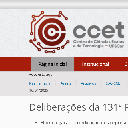
N
Página Inicial
Institucional
C
a
Você está aqui:
v
Página Inicial
Assets
Arquivos
CoC-CCET
e
16/04/2025
g
a
Deliberações da 131ª 
ç
ã
Homologação da indicação dos represen
o