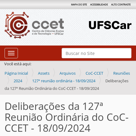
MAPA DO SITE
ACESSIBILIDADE
ALTO CONTRASTE
N
Busca
Toggle navigation
a
Busca Avançada…
Você está aqui:
v
Página Inicial
Assets
Arquivos
CoC-CCET
Reuniões
e
2024
127ª reunião ordinária - 18/09/2024
Deliberações
g
da 127ª Reunião Ordinária do CoC-CCET - 18/09/2024
a
ç
Deliberações da 127ª
ã
Reunião Ordinária do CoC-
o
CCET - 18/09/2024