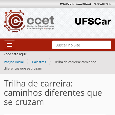
MAPA DO SITE
ACESSIBILIDADE
ALTO CONTRASTE
N
Busca
Toggle navigation
a
Busca Avançada…
Você está aqui:
v
Página Inicial
Palestras
Trilha de carreira: caminhos
e
diferentes que se cruzam
g
a
Trilha de carreira:
ç
caminhos diferentes que
ã
se cruzam
o