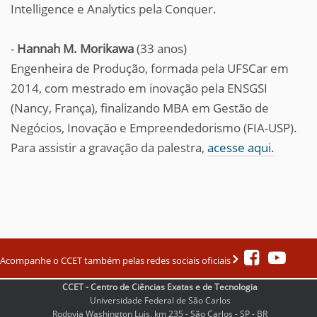
Intelligence e Analytics pela Conquer.
-
Hannah M. Morikawa
(33 anos)
Engenheira de Produção, formada pela UFSCar em
2014, com mestrado em inovação pela ENSGSI
(Nancy, França), finalizando MBA em Gestão de
Negócios, Inovação e Empreendedorismo (FIA-USP).
Para assistir a gravação da palestra,
acesse aqui.
Acompanhe o CCET também pelas redes sociais oficiais
CCET - Centro de Ciências Exatas e de Tecnologia
Universidade Federal de São Carlos
Rodovia Washington Luis, km 235 - São Carlos - SP - BR