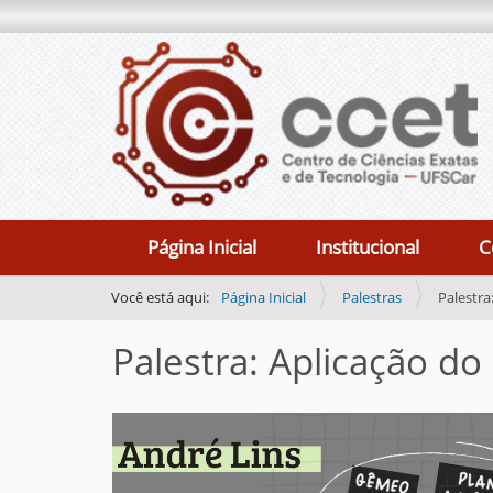
N
Página Inicial
Institucional
C
a
v
Você está aqui:
Página Inicial
Palestras
Palestra
e
Palestra: Aplicação do
g
a
ç
ã
o