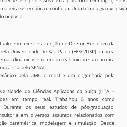
ndo recursos e processos com a plataforma Pentagro, é po
maneira sistemática e contínua. Uma tecnologia exclusiv
do negócio.
atualmente exerce a função de Diretor Executivo da
ela Universidade de São Paulo (EESC/USP) na área
emas dinâmicos em tempo real. Iniciou sua carreira
mecânica pelo SENAI.
mecânico pela UMC e mestre em engenharia pela
versidade de Ciências Aplicadas da Suíça (HTA –
mulações em tempo real. Trabalhou 5 anos como
o. Durante os seus estudos de pós-graduação,
nsultoria em diversos assuntos relacionados com
cação paramétrica, modelagem e simulação. Desde