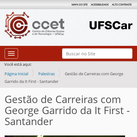
MAPA DO SITE
ACESSIBILIDADE
ALTO CONTRASTE
N
Busca
Toggle navigation
a
Busca Avançada…
Você está aqui:
v
Página Inicial
Palestras
Gestão de Carreiras com George
e
Garrido da It First - Santander
g
a
Gestão de Carreiras com
ç
George Garrido da It First -
ã
Santander
o