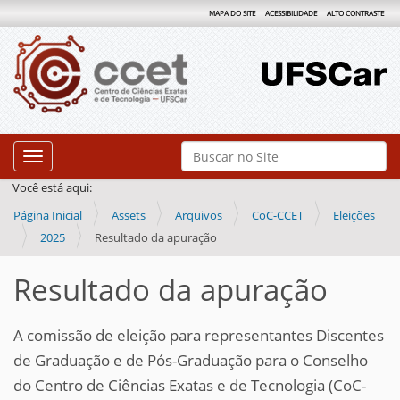
MAPA DO SITE
ACESSIBILIDADE
ALTO CONTRASTE
N
Busca
Toggle navigation
a
Busca Avançada…
Você está aqui:
v
Página Inicial
Assets
Arquivos
CoC-CCET
Eleições
e
2025
Resultado da apuração
g
a
Resultado da apuração
ç
ã
A comissão de eleição para representantes Discentes
o
de Graduação e de Pós-Graduação para o Conselho
do Centro de Ciências Exatas e de Tecnologia (CoC-