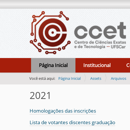
N
Página Inicial
Institucional
C
a
v
Você está aqui:
Página Inicial
Assets
Arquivos
e
2021
g
a
ç
Homologações das inscrições
ã
Lista de votantes discentes graduação
o