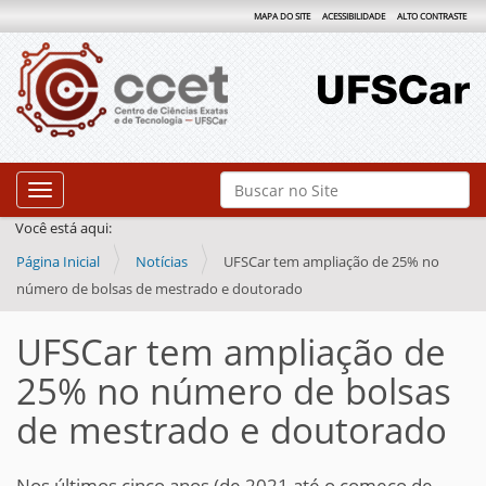
MAPA DO SITE
ACESSIBILIDADE
ALTO CONTRASTE
N
Busca
Toggle navigation
a
Busca Avançada…
Você está aqui:
v
Página Inicial
Notícias
UFSCar tem ampliação de 25% no
e
número de bolsas de mestrado e doutorado
g
a
UFSCar tem ampliação de
ç
25% no número de bolsas
ã
de mestrado e doutorado
o
Nos últimos cinco anos (de 2021 até o começo de