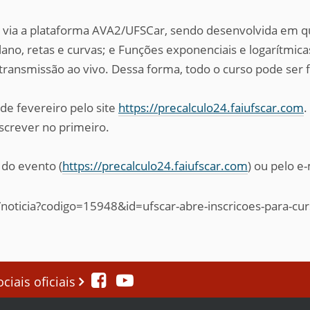
a, via a plataforma AVA2/UFSCar, sendo desenvolvida em 
no, retas e curvas; e Funções exponenciais e logarítmicas
ansmissão ao vivo. Dessa forma, todo o curso pode ser fe
 de fevereiro pelo site
https://precalculo24.faiufscar.com
.
screver no primeiro.
 do evento (
https://precalculo24.faiufscar.com
) ou pelo e
/noticia?codigo=15948&id=ufscar-abre-inscricoes-para-cur
iais oficiais