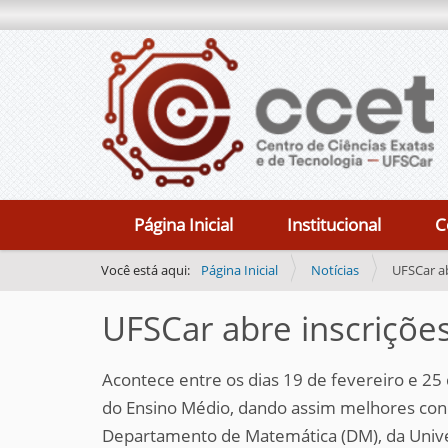
N
Página Inicial
Institucional
C
a
v
Você está aqui:
Página Inicial
Notícias
UFSCar ab
e
UFSCar abre inscrições
g
a
Acontece entre os dias 19 de fevereiro e 2
ç
do Ensino Médio, dando assim melhores cond
ã
Departamento de Matemática (DM), da Univers
o