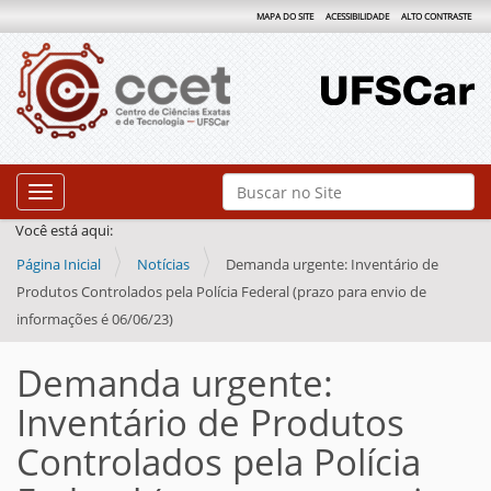
MAPA DO SITE
ACESSIBILIDADE
ALTO CONTRASTE
N
Busca
Toggle navigation
a
Busca Avançada…
Você está aqui:
v
Página Inicial
Notícias
Demanda urgente: Inventário de
e
Produtos Controlados pela Polícia Federal (prazo para envio de
g
informações é 06/06/23)
a
ç
Demanda urgente:
ã
Inventário de Produtos
o
Controlados pela Polícia