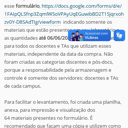
esse
formulário
,
https://docs.google.com/forms/d/e/
1FAIpQLSfnp3ZqmlWSoVPAyUqEGuwibBD2T1Sjqrxoh
zv0Y-D8SAdTIg/viewform
indicando somente os
materiais que estão presentes em seu laboratório e
as quantidades
até 06/06/2023
. O envio é obrigatório
para todos os docentes e TAs que utilizam esses
materiais, independente da data da compra. Não
foram criadas as categorias discentes e pós-docs,
porque a responsabilidade pela armazenagem e
controle é somente dos servidores: docentes e TAs
de cada campus.
Para facilitar o levantamento, foi criada uma planilha,
anexa, para impressão e visualização dos
64 materiais presentes no formulário. É
recomendado que façam uma cópia e utilizem como