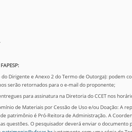
r
 FAPESP:
ção do Dirigente e Anexo 2 do Termo de Outorga): podem c
mos serão retornados para o e-mail do proponente;
entregues para assinatura na Diretoria do CCET nos horá
omínio de Materiais por Cessão de Uso e/ou Doação: A rep
e patrimônio é Pró-Reitora de Administração. A Coordena
as questões. O pesquisador deverá enviar o documento p
.patrimonio@ufscar.br
juntamente com uma cópia do Term