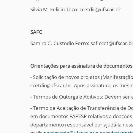
Silvia M. Felicio Tozo: ccetdir@ufscar.br
SAFC
Samira C. Custodio Ferro: saf-ccet@ufscar.b
Orientações para assinatura de documentos
- Solicitação de novos projetos (Manifesta
ccetdir@ufscar.br. Após assinatura, os mes
- Termos de Outorga e Aditivos: Devem ser 
- Termo de Aceitação de Transferência de D
em documentos FAPESP relativos a doações d
departamento responsável por ajudá-la ness
mails
patrimonio@ufscar.br
e
coordenadoria