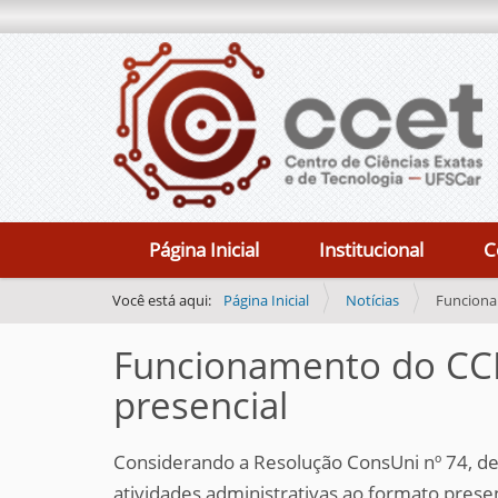
N
Página Inicial
Institucional
C
a
v
Você está aqui:
Página Inicial
Notícias
Funciona
e
Funcionamento do CCET
g
a
presencial
ç
ã
Considerando a Resolução ConsUni nº 74, de
o
atividades administrativas ao formato presen