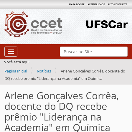
MAPA DO SITE
ACESSIBILIDADE
ALTO CONTRASTE
N
Busca
Toggle navigation
a
Busca Avançada…
Você está aqui:
v
Página Inicial
Notícias
Arlene Gonçalves Corrêa, docente do
e
DQ recebe prêmio "Liderança na Academia" em Química
g
a
Arlene Gonçalves Corrêa,
ç
docente do DQ recebe
ã
prêmio "Liderança na
o
Academia" em Química