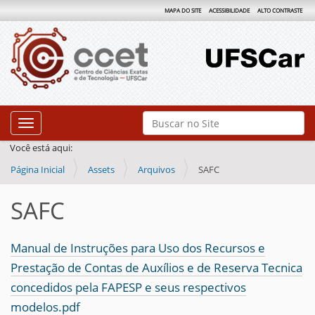
MAPA DO SITE
ACESSIBILIDADE
ALTO CONTRASTE
N
Busca
Toggle navigation
a
Busca Avançada…
Você está aqui:
v
Página Inicial
Assets
Arquivos
SAFC
e
g
SAFC
a
ç
Manual de Instruções para Uso dos Recursos e
ã
Prestação de Contas de Auxílios e de Reserva Tecnica
o
concedidos pela FAPESP e seus respectivos
modelos.pdf