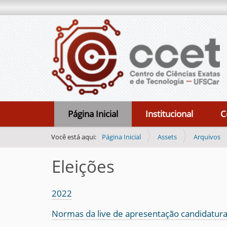
N
Página Inicial
Institucional
C
a
v
Você está aqui:
Página Inicial
Assets
Arquivos
e
Eleições
g
a
ç
2022
ã
Normas da live de apresentação candidatura
o