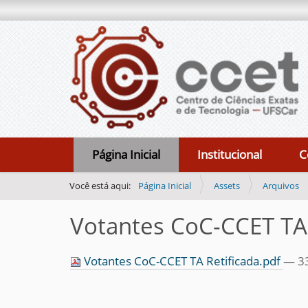
N
Página Inicial
Institucional
C
a
v
Você está aqui:
Página Inicial
Assets
Arquivos
e
Votantes CoC-CCET TA 
g
a
Votantes CoC-CCET TA Retificada.pdf
— 33
ç
ã
o