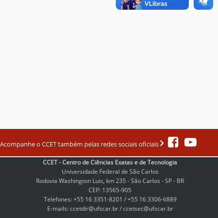
Acompanhe o CCET também pelas redes sociais oficiais
CCET - Centro de Ciências Exatas e de Tecnologia
Universidade Federal de São Carlos
Rodovia Washington Luis, km 235 - São Carlos - SP - BR
CEP: 13565-905
Telefones: +55 16 3351-8201 / +55 16 3306-6889
E-mails: ccetdir@ufscar.br / ccetsec@ufscar.br