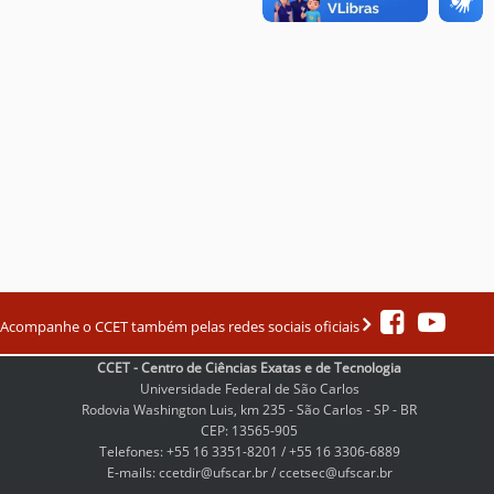
Acompanhe o CCET também pelas redes sociais oficiais
CCET - Centro de Ciências Exatas e de Tecnologia
Universidade Federal de São Carlos
Rodovia Washington Luis, km 235 - São Carlos - SP - BR
CEP: 13565-905
Telefones: +55 16 3351-8201 / +55 16 3306-6889
E-mails: ccetdir@ufscar.br / ccetsec@ufscar.br