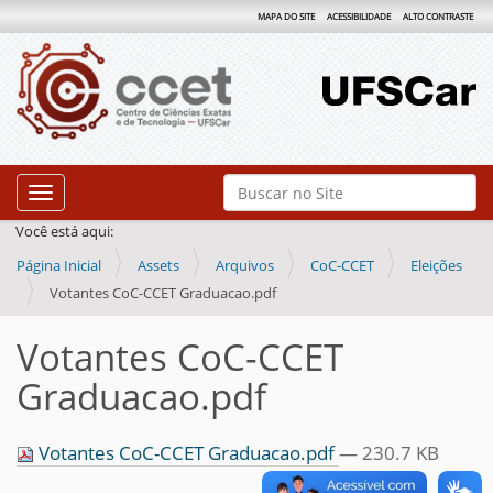
MAPA DO SITE
ACESSIBILIDADE
ALTO CONTRASTE
N
Busca
Toggle navigation
a
Busca Avançada…
Você está aqui:
v
Página Inicial
Assets
Arquivos
CoC-CCET
Eleições
e
Votantes CoC-CCET Graduacao.pdf
g
a
Votantes CoC-CCET
ç
Graduacao.pdf
ã
o
Votantes CoC-CCET Graduacao.pdf
— 230.7 KB