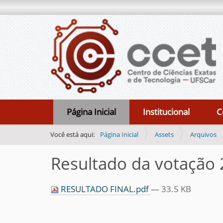
N
Página Inicial
Institucional
C
a
v
Você está aqui:
Página Inicial
Assets
Arquivos
e
Resultado da votação
g
a
RESULTADO FINAL.pdf
— 33.5 KB
ç
ã
o