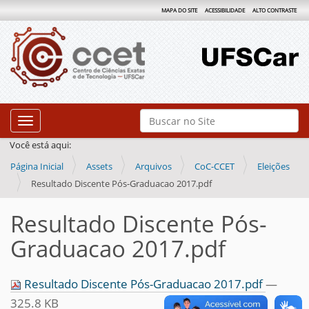
MAPA DO SITE
ACESSIBILIDADE
ALTO CONTRASTE
N
Busca
Toggle navigation
a
Busca Avançada…
Você está aqui:
v
Página Inicial
Assets
Arquivos
CoC-CCET
Eleições
e
Resultado Discente Pós-Graduacao 2017.pdf
g
a
Resultado Discente Pós-
ç
Graduacao 2017.pdf
ã
o
Resultado Discente Pós-Graduacao 2017.pdf
—
325.8 KB