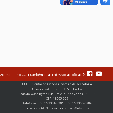
Acompanhe o CCET também pelas redes sociais oficiais
CCET - Centro de Ciências Exatas e de Tecnologia
Universidade Federal de São Carlos
Rodovia Washington Luis, km 235 - São Carlos - SP - BR
CEP: 13565-905
Telefones: +55 16 3351-8201 / +55 16 3306-6889
E-mails: ccetdir@ufscar.br / ccetsec@ufscar.br