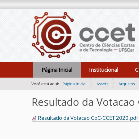
N
Página Inicial
Institucional
C
a
v
Você está aqui:
Página Inicial
Assets
Arquivos
e
Resultado da Votacao
g
a
Resultado da Votacao CoC-CCET 2020.pd
ç
ã
o