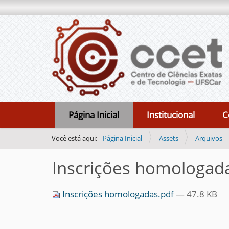
N
Página Inicial
Institucional
C
a
v
Você está aqui:
Página Inicial
Assets
Arquivos
e
Inscrições homologad
g
a
Inscrições homologadas.pdf
— 47.8 KB
ç
ã
o