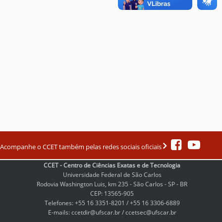
Acompanhe o CCET também pelas redes sociais oficiais
CCET - Centro de Ciências Exatas e de Tecnologia
Universidade Federal de São Carlos
Rodovia Washington Luis, km 235 - São Carlos - SP - BR
CEP: 13565-905
Telefones: +55 16 3351-8201 / +55 16 3306-6889
E-mails: ccetdir@ufscar.br / ccetsec@ufscar.br