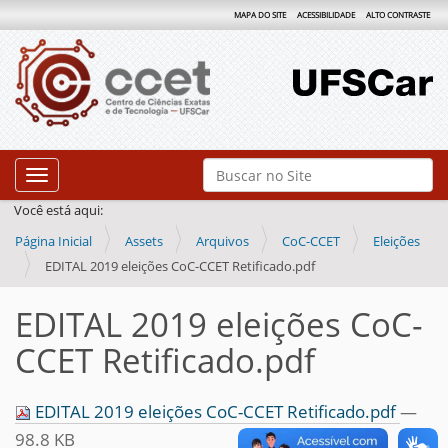
MAPA DO SITE
ACESSIBILIDADE
ALTO CONTRASTE
N
Busca
Toggle navigation
a
Busca Avançada…
Você está aqui:
v
Página Inicial
Assets
Arquivos
CoC-CCET
Eleições
e
EDITAL 2019 eleições CoC-CCET Retificado.pdf
g
a
EDITAL 2019 eleições CoC-
ç
CCET Retificado.pdf
ã
o
EDITAL 2019 eleições CoC-CCET Retificado.pdf
—
98.8 KB