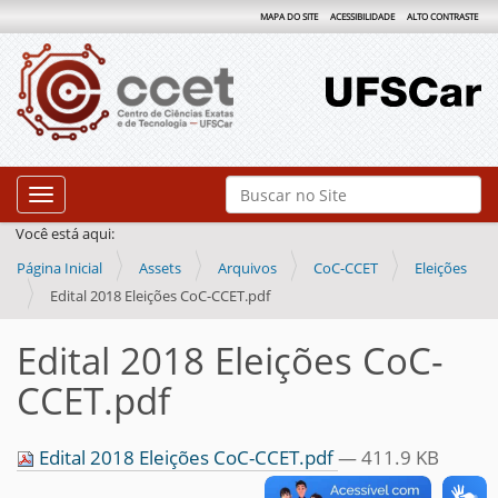
MAPA DO SITE
ACESSIBILIDADE
ALTO CONTRASTE
N
Busca
Toggle navigation
a
Busca Avançada…
Você está aqui:
v
Página Inicial
Assets
Arquivos
CoC-CCET
Eleições
e
Edital 2018 Eleições CoC-CCET.pdf
g
a
Edital 2018 Eleições CoC-
ç
CCET.pdf
ã
o
Edital 2018 Eleições CoC-CCET.pdf
— 411.9 KB