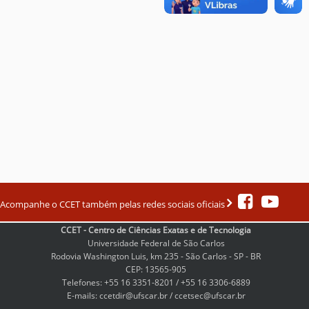
Acompanhe o CCET também pelas redes sociais oficiais
CCET - Centro de Ciências Exatas e de Tecnologia
Universidade Federal de São Carlos
Rodovia Washington Luis, km 235 - São Carlos - SP - BR
CEP: 13565-905
Telefones: +55 16 3351-8201 / +55 16 3306-6889
E-mails: ccetdir@ufscar.br / ccetsec@ufscar.br