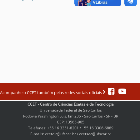
Acompanhe o CCET também pelas redes sociais oficiais
CCET - Centro de Ciências Exatas e de Tecnologia
Universidade Federal de São Carlos
Rodovia Washington Luis, km 235 - São Carlos - SP - BR
CEP: 13565-905
Telefones: +55 16 3351-8201 / +55 16 3306-6889
E-mails: ccetdir@ufscar.br / ccetsec@ufscar.br