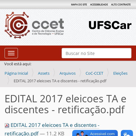
MAPA DO SITE
ACESSIBILIDADE
ALTO CONTRASTE
N
Busca
Toggle navigation
a
Busca Avançada…
Você está aqui:
v
Página Inicial
Assets
Arquivos
CoC-CCET
Eleições
e
EDITAL 2017 eleicoes TA e discentes - retificação.pdf
g
a
EDITAL 2017 eleicoes TA e
ç
discentes - retificação.pdf
ã
o
EDITAL 2017 eleicoes TA e discentes -
retificação.pdf
— 11.2 KB