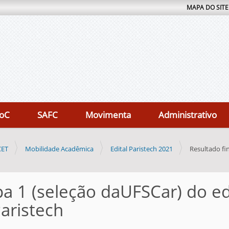
MAPA DO SITE
oC
SAFC
Movimenta
Administrativo
CET
Mobilidade Acadêmica
Edital Paristech 2021
Resultado fi
pa 1 (seleção daUFSCar) do ed
aristech