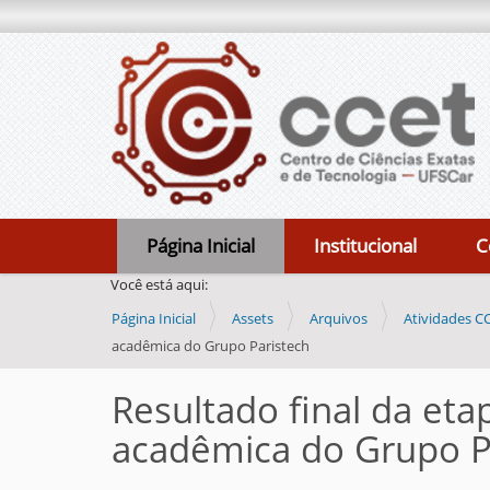
N
Página Inicial
Institucional
C
a
Você está aqui:
v
Página Inicial
Assets
Arquivos
Atividades C
e
acadêmica do Grupo Paristech
g
a
Resultado final da eta
ç
acadêmica do Grupo P
ã
o