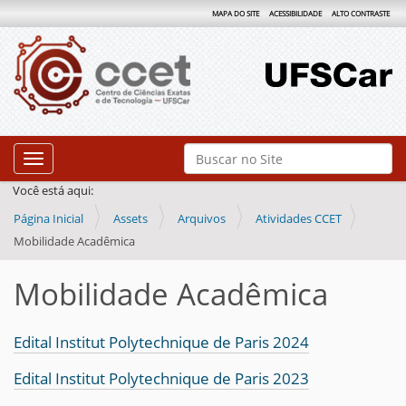
MAPA DO SITE
ACESSIBILIDADE
ALTO CONTRASTE
N
Busca
Toggle navigation
a
Busca Avançada…
Você está aqui:
v
Página Inicial
Assets
Arquivos
Atividades CCET
e
Mobilidade Acadêmica
g
a
Mobilidade Acadêmica
ç
ã
Edital Institut Polytechnique de Paris 2024
o
Edital Institut Polytechnique de Paris 2023