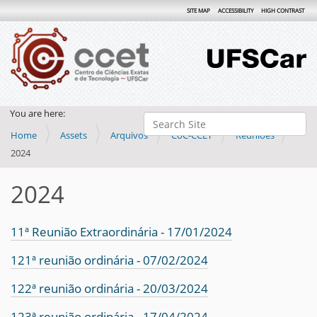
SITE MAP
ACCESSIBILITY
HIGH CONTRAST
You are here:
Search Site
Home
Assets
Arquivos
CoC-CCET
Reuniões
Advanced Search…
2024
2024
11ª Reunião Extraordinária - 17/01/2024
121ª reunião ordinária - 07/02/2024
122ª reunião ordinária - 20/03/2024
123ª reunião ordinária - 17/04/2024