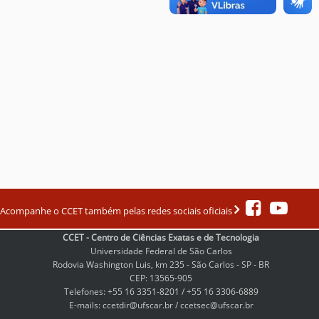
Acompanhe o CCET também pelas redes sociais oficiais
CCET - Centro de Ciências Exatas e de Tecnologia
Universidade Federal de São Carlos
Rodovia Washington Luis, km 235 - São Carlos - SP - BR
CEP: 13565-905
Telefones: +55 16 3351-8201 / +55 16 3306-6889
E-mails: ccetdir@ufscar.br / ccetsec@ufscar.br