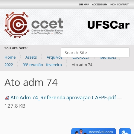
SITE MAP
ACCESSIBILITY
HIGH CONTRAST
You are here:
Search Site
Home
Assets
Arquivos
CoC-CCET
Reuniões
Advanced Search…
2022
99ª reunião - fevereiro
Ato adm 74
Ato adm 74
Ato Adm 74_Referenda aprovação CAEPE.pdf
—
127.8 KB