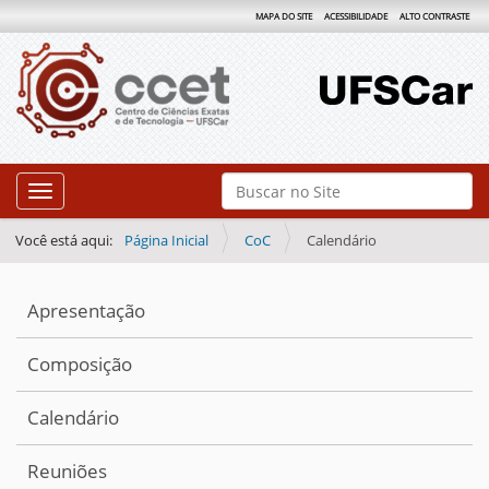
MAPA DO SITE
ACESSIBILIDADE
ALTO CONTRASTE
N
Busca
Toggle navigation
a
Busca Avançada…
v
Você está aqui:
Página Inicial
CoC
Calendário
e
g
Apresentação
a
ç
Composição
ã
Calendário
o
Reuniões