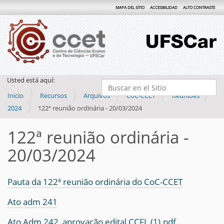
MAPA DEL SITIO
ACCESIBILIDAD
ALTO CONTRASTE
Usted está aquí:
Buscar
Inicio
Recursos
Arquivos
CoC-CCET
Reuniões
Búsqueda Avanzada…
2024
122ª reunião ordinária - 20/03/2024
122ª reunião ordinária -
20/03/2024
Pauta da 122ª reunião ordinária do CoC-CCET
Ato adm 241
Ato Adm 242_aprovação edital CCFL (1).pdf