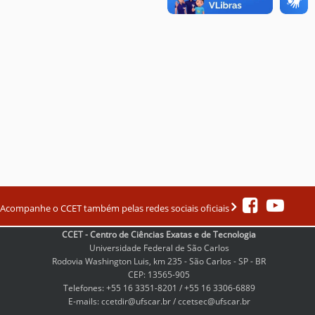
Acompanhe o CCET também pelas redes sociais oficiais
CCET - Centro de Ciências Exatas e de Tecnologia
Universidade Federal de São Carlos
Rodovia Washington Luis, km 235 - São Carlos - SP - BR
CEP: 13565-905
Telefones: +55 16 3351-8201 / +55 16 3306-6889
E-mails: ccetdir@ufscar.br / ccetsec@ufscar.br