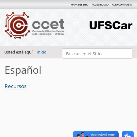
MAPA DEL SITIO
ACCESIBILIDAD
ALTO CONTRASTE
Buscar
Usted está aquí:
Inicio
Búsqueda Avanzada…
Español
Recursos